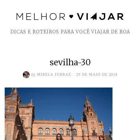
Skip
to
DICAS E ROTEIROS PARA VOCÊ VIAJAR DE BOA
content
sevilha-30
by
MIRELA FERRAZ
/
29 DE MAIO DE 2018