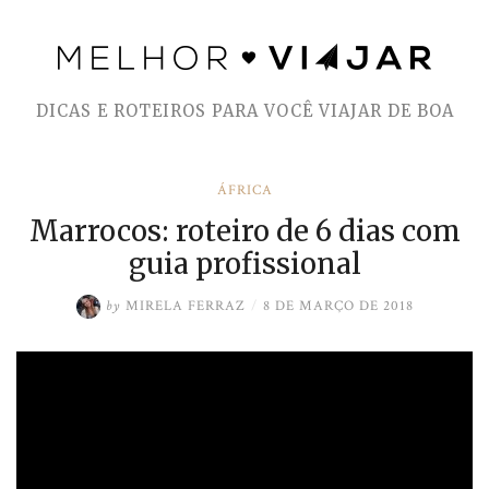
Skip
to
DICAS E ROTEIROS PARA VOCÊ VIAJAR DE BOA
content
ÁFRICA
Marrocos: roteiro de 6 dias com
guia profissional
by
MIRELA FERRAZ
/
8 DE MARÇO DE 2018