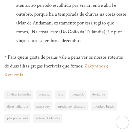
atentos ao período escolhido pra viajar, entre abril e
outubro, porque há a temporada de chuvas na costa oeste
(Mar de Andaman, exatamente por essa região que
fomos). Na costa leste (Do Golfo da Tailândia) já é pior
viajar entre setembro e dezembro.
* Para quem gosta de praias vale a pena ver os nossos roteiros
de duas ilhas gregas incríveis que fomos:
Zakynthos
e
Kefalônia
.
15 dias tailandia
aonang
asia
bangkok
destaque
dicas tailandia
maya bay
mochilao tailandia
monkey beach
phi phi island
roteiro tailandia