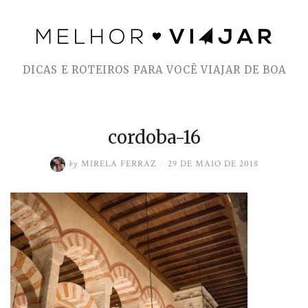
Skip
to
DICAS E ROTEIROS PARA VOCÊ VIAJAR DE BOA
content
cordoba-16
by
MIRELA FERRAZ
/
29 DE MAIO DE 2018