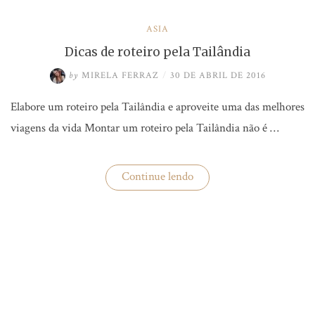
ÁSIA
Dicas de roteiro pela Tailândia
by
MIRELA FERRAZ
/
30 DE ABRIL DE 2016
Elabore um roteiro pela Tailândia e aproveite uma das melhores
viagens da vida Montar um roteiro pela Tailândia não é …
“Dicas
Continue lendo
de
roteiro
pela
Tailândia”