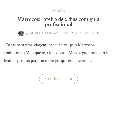
ÁFRICA
Marrocos: roteiro de 6 dias com guia
profissional
by
MIRELA FERRAZ
/
8 DE MARÇO DE 2018
Dicas para uma viagem inesquecível pelo Marrocos:
conhecendo Maraquexe, Ouarzazate, Merzouga, Ifrane e Fes.
Muitas pessoas perguntaram: porque escolheram …
“Marrocos:
Continue lendo
roteiro
de
6
dias
com
guia
profissional”