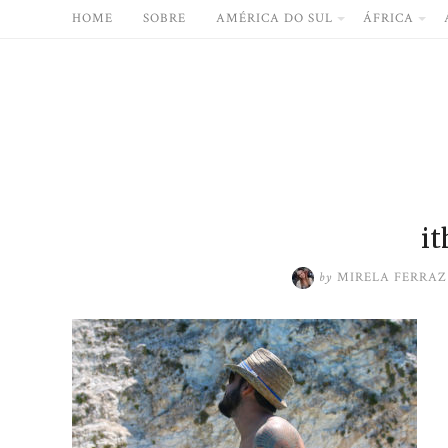
Skip
HOME
SOBRE
AMÉRICA DO SUL
ÁFRICA
to
content
i
by
MIRELA FERRAZ