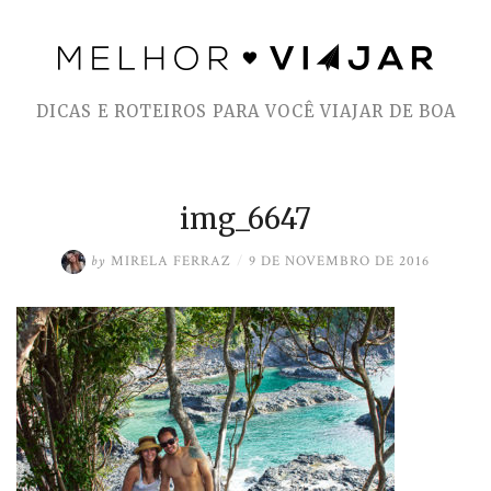
Skip
to
DICAS E ROTEIROS PARA VOCÊ VIAJAR DE BOA
content
img_6647
by
MIRELA FERRAZ
/
9 DE NOVEMBRO DE 2016