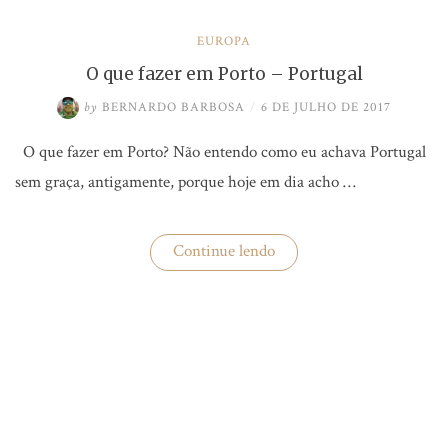
EUROPA
O que fazer em Porto – Portugal
by
BERNARDO BARBOSA
/
6 DE JULHO DE 2017
O que fazer em Porto? Não entendo como eu achava Portugal
sem graça, antigamente, porque hoje em dia acho …
“O
Continue lendo
que
fazer
em
Porto
–
Portugal”